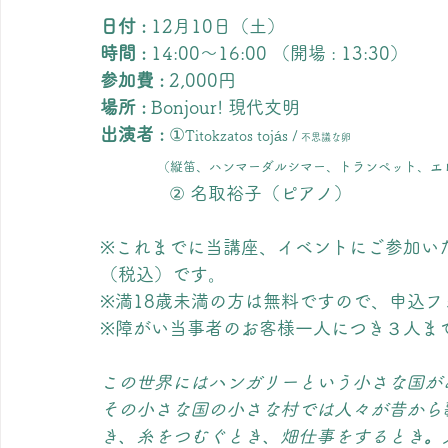
日付 :
 12月10日（土）
時間 :
 14:00～16:00 （開場 : 13:30）
参加費 :
 2,000円　
場所 :
 Bonjour! 現代文明　
出演者 :
 ①
Titokzatos tojás /
 不思議な卵
   （縦笛、ハンマーダルシマー、トランペット、
　　　   ② 名取裕子（ピアノ）
※これまでに当講座、イベントにご参加いた
（税込）です。　
※満18歳未満の方は無料ですので、申込
※障がい当事者のお客様一人につき３人ま
この世界にはハンガリーという小さな国が
その小さな国の小さな村では人々が昔から
き、糸をつむぐとき、畑仕事をするとき
。