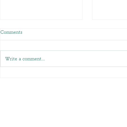
Comments
Write a comment...
2026年8月 初中級 民話クラ
2026年 6
ス『星の目をした羊飼い』
講座 「はじめましてのハンガ
©2020～2026 by
ハ
リー語」